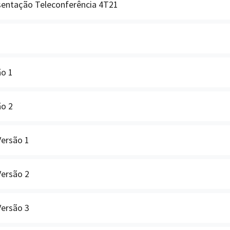
entação Teleconferência 4T21
ão 1
ão 2
Versão 1
Versão 2
Versão 3