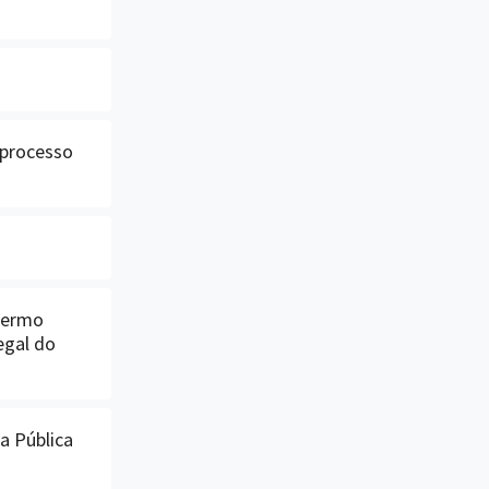
 processo
termo
egal do
a Pública