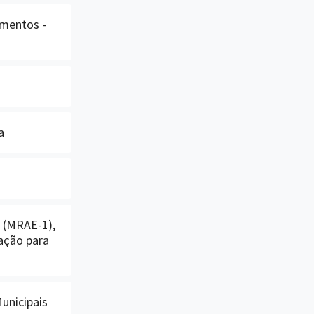
imentos -
a
l (MRAE-1),
ação para
unicipais