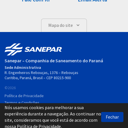
Mapa do site
Sanepar – Companhia de Saneamento do Paraná
Sede Administrativa
R. Engenheiros Rebouças, 1376 – Rebouças
Curitiba, Paraná, Brasil – CEP 80215-900
©2026
Política de Privacidade
Termos e Condições
Nós usamos cookies para melhorar a sua
Desenvolvido por SUMAQ
experiência durante a navegação. Ao continuar no
Fechar
MENU
site, consideramos que você está de acordo com
nossa
Política de Privacidade
.