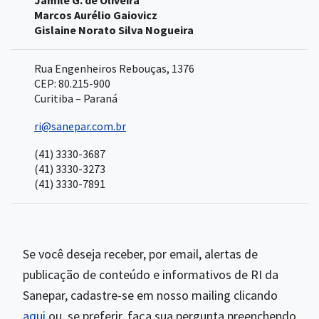
Jamile G. de Oliveira
Marcos Aurélio Gaiovicz
Gislaine Norato Silva Nogueira
Rua Engenheiros Rebouças, 1376
CEP: 80.215-900
Curitiba – Paraná
ri@sanepar.com.br
(41) 3330-3687
(41) 3330-3273
(41) 3330-7891
Se você deseja receber, por email, alertas de
publicação de conteúdo e informativos de RI da
Sanepar, cadastre-se em nosso mailing clicando
aqui
ou, se preferir, faça sua pergunta preenchendo